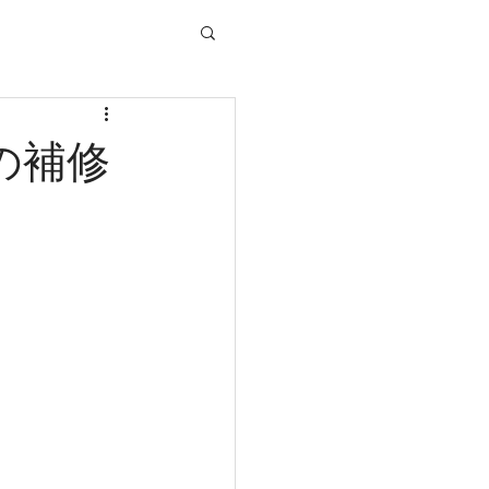
の補修
。
、