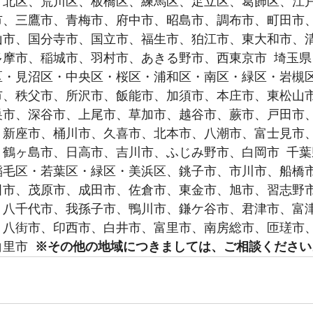
、北区、荒川区、板橋区、練馬区、足立区、葛飾区、江
市、三鷹市、青梅市、府中市、昭島市、調布市、町田市
山市、国分寺市、国立市、福生市、狛江市、東大和市、
摩市、稲城市、羽村市、あきる野市、西東京市  埼玉
区・見沼区・中央区・桜区・浦和区・南区・緑区・岩槻
市、秩父市、所沢市、飯能市、加須市、本庄市、東松山
巣市、深谷市、上尾市、草加市、越谷市、蕨市、戸田市
、新座市、桶川市、久喜市、北本市、八潮市、富士見市
鶴ヶ島市、日高市、吉川市、ふじみ野市、白岡市  ​千
稲毛区・若葉区・緑区・美浜区、銚子市、市川市、船橋
田市、茂原市、成田市、佐倉市、東金市、旭市、習志野
、八千代市、我孫子市、鴨川市、鎌ケ谷市、君津市、富
、八街市、印西市、白井市、富里市、南房総市、匝瑳市
市  ​
※その他の地域につきましては、ご相談ください