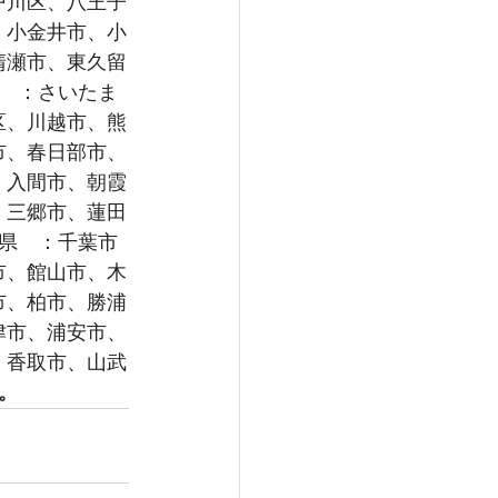
戸川区、八王子
、小金井市、小
清瀬市、東久留
県　：さいたま
区、川越市、熊
市、春日部市、
、入間市、朝霞
、三郷市、蓮田
葉県　：千葉市
市、館山市、木
市、柏市、勝浦
津市、浦安市、
、香取市、山武
。